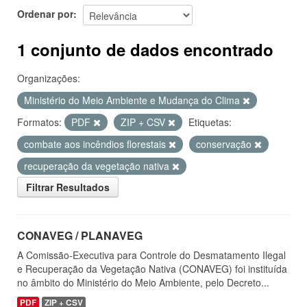
Ordenar por
1 conjunto de dados encontrado
Organizações:
Ministério do Meio Ambiente e Mudança do Clima
Formatos:
PDF
ZIP + CSV
Etiquetas:
combate aos incêndios florestais
conservação
recuperação da vegetação nativa
Filtrar Resultados
CONAVEG / PLANAVEG
A Comissão-Executiva para Controle do Desmatamento Ilegal
e Recuperação da Vegetação Nativa (CONAVEG) foi instituída
no âmbito do Ministério do Meio Ambiente, pelo Decreto...
PDF
ZIP + CSV