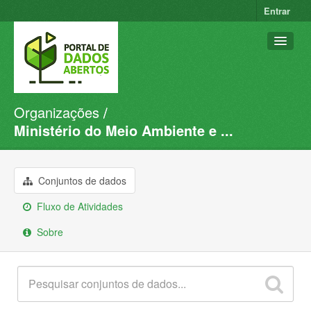
Entrar
Organizações
Conjuntos de dados
Ministério do Meio Ambiente e ...
Organizações
Grupos
Conjuntos de dados
Sobre
Fluxo de Atividades
Sobre