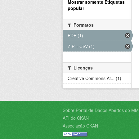
Mostrar somente Etiquetas
popular
Formatos
PDF (1)
ZIP + CSV (1)
Licenças
Creative Commons At... (1)
Sobre Portal de Dados Abertos do MM
API do CKAN
Associação CKAN