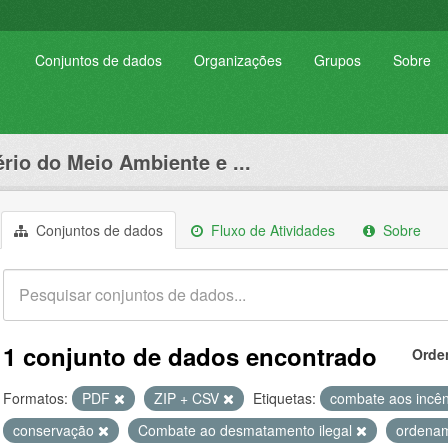
Conjuntos de dados
Organizações
Grupos
Sobre
ério do Meio Ambiente e ...
Conjuntos de dados
Fluxo de Atividades
Sobre
1 conjunto de dados encontrado
Orde
Formatos:
PDF
ZIP + CSV
Etiquetas:
combate aos incên
conservação
Combate ao desmatamento ilegal
ordename