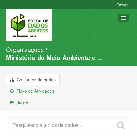
Entrar
Organizações
Conjuntos de dados
Ministério do Meio Ambiente e ...
Organizações
Grupos
Conjuntos de dados
Sobre
Fluxo de Atividades
Sobre