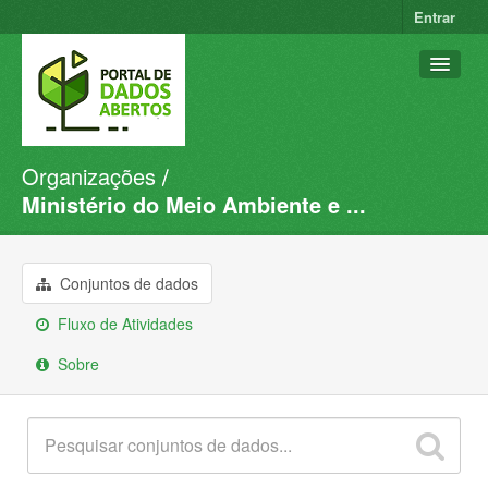
Entrar
Organizações
Conjuntos de dados
Ministério do Meio Ambiente e ...
Organizações
Grupos
Conjuntos de dados
Sobre
Fluxo de Atividades
Sobre