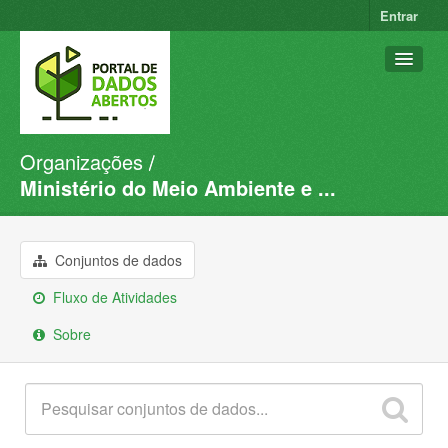
Entrar
Organizações
Conjuntos de dados
Ministério do Meio Ambiente e ...
Organizações
Grupos
Conjuntos de dados
Sobre
Fluxo de Atividades
Sobre