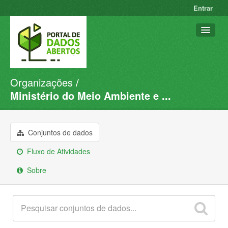
Entrar
Organizações
Conjuntos de dados
Ministério do Meio Ambiente e ...
Organizações
Grupos
Conjuntos de dados
Sobre
Fluxo de Atividades
Sobre