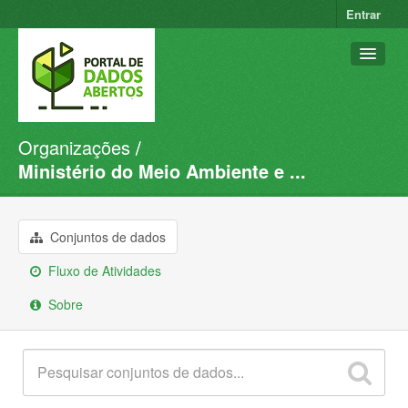
Entrar
Organizações
Conjuntos de dados
Ministério do Meio Ambiente e ...
Organizações
Grupos
Conjuntos de dados
Sobre
Fluxo de Atividades
Sobre