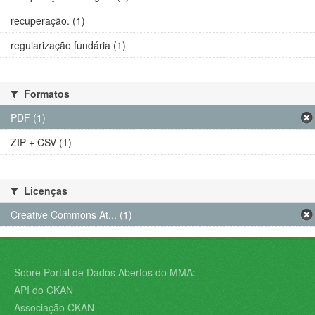
recuperação. (1)
regularização fundária (1)
Formatos
PDF (1)
ZIP + CSV (1)
Licenças
Creative Commons At... (1)
Sobre Portal de Dados Abertos do MMA:
API do CKAN
Associação CKAN