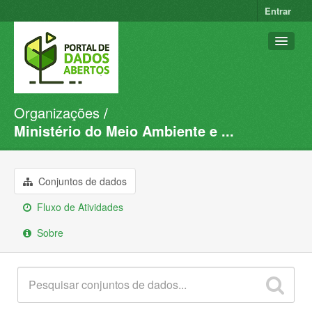
Entrar
Organizações
Conjuntos de dados
Ministério do Meio Ambiente e ...
Organizações
Grupos
Conjuntos de dados
Sobre
Fluxo de Atividades
Sobre