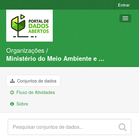
Entrar
Organizações
Conjuntos de dados
Ministério do Meio Ambiente e ...
Organizações
Grupos
Conjuntos de dados
Sobre
Fluxo de Atividades
Sobre