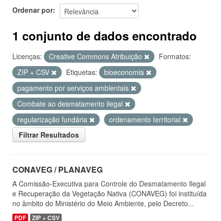
Ordenar por
1 conjunto de dados encontrado
Licenças:
Creative Commons Atribuição
Formatos:
ZIP + CSV
Etiquetas:
bioeconomia
pagamento por serviços ambientais
Combate ao desmatamento ilegal
regularização fundária
ordenamento territorial
Filtrar Resultados
CONAVEG / PLANAVEG
A Comissão-Executiva para Controle do Desmatamento Ilegal
e Recuperação da Vegetação Nativa (CONAVEG) foi instituída
no âmbito do Ministério do Meio Ambiente, pelo Decreto...
PDF
ZIP + CSV