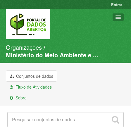
Entrar
Organizações
Conjuntos de dados
Ministério do Meio Ambiente e ...
Organizações
Grupos
Conjuntos de dados
Sobre
Fluxo de Atividades
Sobre