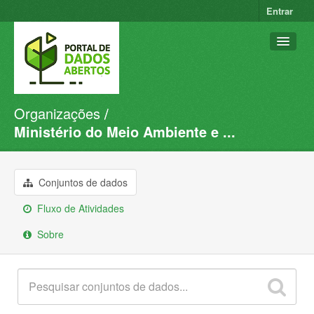
Entrar
Organizações
Conjuntos de dados
Ministério do Meio Ambiente e ...
Organizações
Grupos
Conjuntos de dados
Sobre
Fluxo de Atividades
Sobre