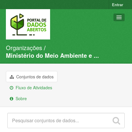
Entrar
Organizações
Conjuntos de dados
Ministério do Meio Ambiente e ...
Organizações
Grupos
Conjuntos de dados
Sobre
Fluxo de Atividades
Sobre