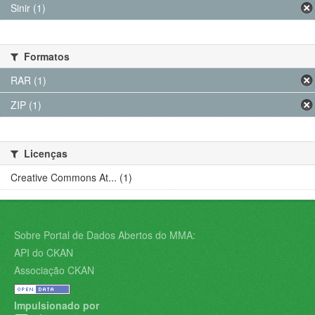
Sinir (1)
Formatos
RAR (1)
ZIP (1)
Licenças
Creative Commons At... (1)
Sobre Portal de Dados Abertos do MMA:
API do CKAN
Associação CKAN
Impulsionado por