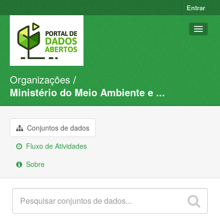
Entrar
Organizações
Conjuntos de dados
Ministério do Meio Ambiente e ...
Organizações
Grupos
Conjuntos de dados
Sobre
Fluxo de Atividades
Sobre