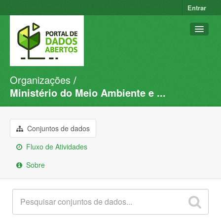
Entrar
Organizações
Conjuntos de dados
Ministério do Meio Ambiente e ...
Organizações
Grupos
Conjuntos de dados
Sobre
Fluxo de Atividades
Sobre