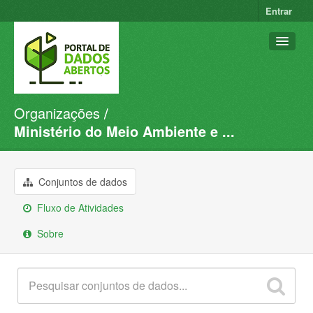
Entrar
Organizações
Conjuntos de dados
Ministério do Meio Ambiente e ...
Organizações
Grupos
Conjuntos de dados
Sobre
Fluxo de Atividades
Sobre