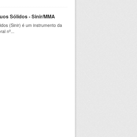
uos Sólidos - Sinir/MMA
dos (Sinir) é um instrumento da
al nº...