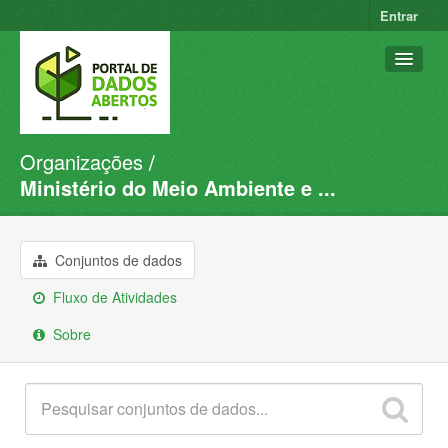
Entrar
Organizações
Conjuntos de dados
Ministério do Meio Ambiente e ...
Organizações
Grupos
Conjuntos de dados
Sobre
Fluxo de Atividades
Sobre