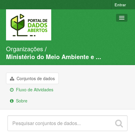
Entrar
Organizações
Conjuntos de dados
Ministério do Meio Ambiente e ...
Organizações
Grupos
Conjuntos de dados
Sobre
Fluxo de Atividades
Sobre