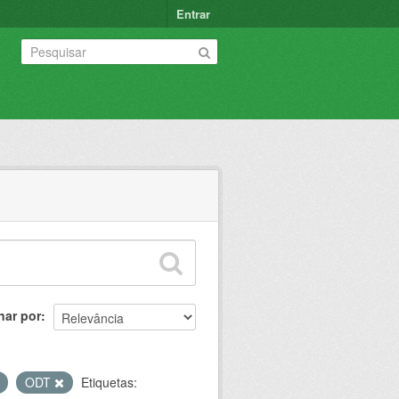
Entrar
nar por
ODT
Etiquetas: