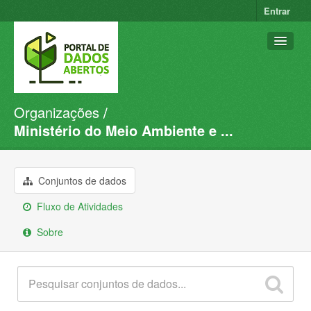
Entrar
Organizações
Conjuntos de dados
Ministério do Meio Ambiente e ...
Organizações
Grupos
Conjuntos de dados
Sobre
Fluxo de Atividades
Sobre