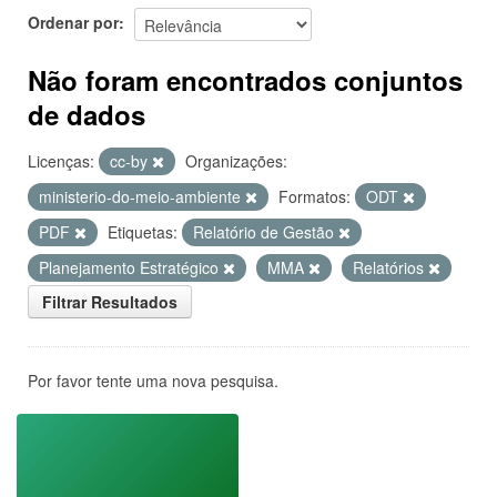
Ordenar por
Não foram encontrados conjuntos
de dados
Licenças:
cc-by
Organizações:
ministerio-do-meio-ambiente
Formatos:
ODT
PDF
Etiquetas:
Relatório de Gestão
Planejamento Estratégico
MMA
Relatórios
Filtrar Resultados
Por favor tente uma nova pesquisa.