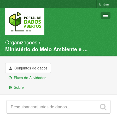
Entrar
Organizações
Conjuntos de dados
Ministério do Meio Ambiente e ...
Organizações
Grupos
Conjuntos de dados
Sobre
Fluxo de Atividades
Sobre