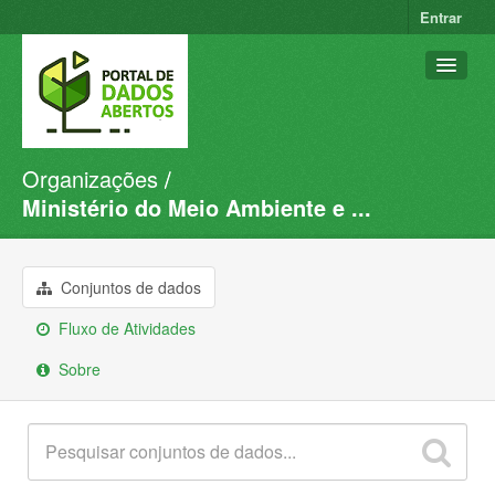
Entrar
Organizações
Conjuntos de dados
Ministério do Meio Ambiente e ...
Organizações
Grupos
Conjuntos de dados
Sobre
Fluxo de Atividades
Sobre