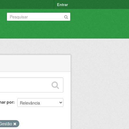
Entrar
nar por
 Gestão