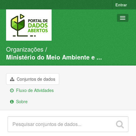
Entrar
Organizações
Conjuntos de dados
Ministério do Meio Ambiente e ...
Organizações
Grupos
Conjuntos de dados
Sobre
Fluxo de Atividades
Sobre