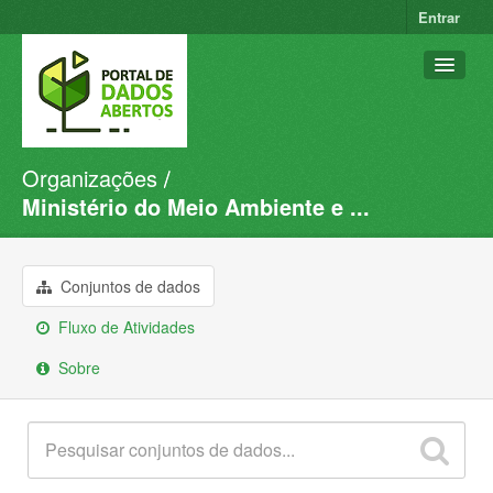
Entrar
Organizações
Conjuntos de dados
Ministério do Meio Ambiente e ...
Organizações
Grupos
Conjuntos de dados
Sobre
Fluxo de Atividades
Sobre