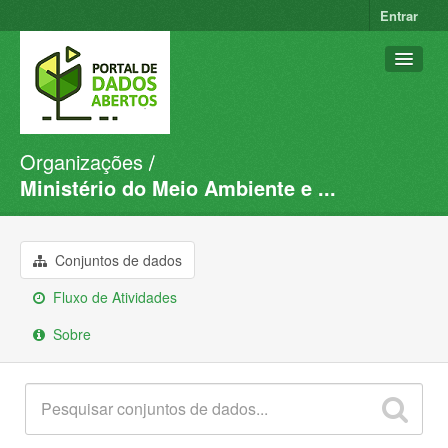
Entrar
Organizações
Conjuntos de dados
Ministério do Meio Ambiente e ...
Organizações
Grupos
Conjuntos de dados
Sobre
Fluxo de Atividades
Sobre