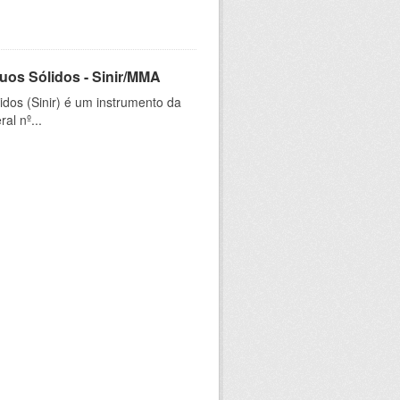
uos Sólidos - Sinir/MMA
dos (Sinir) é um instrumento da
al nº...