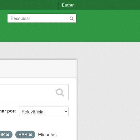
Entrar
nar por
ZIP
RAR
Etiquetas: