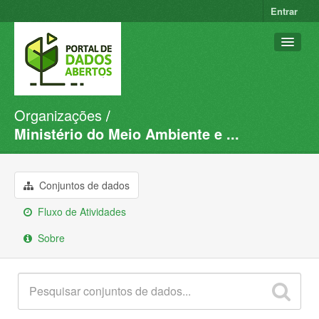
Entrar
Organizações
Conjuntos de dados
Ministério do Meio Ambiente e ...
Organizações
Grupos
Conjuntos de dados
Sobre
Fluxo de Atividades
Sobre