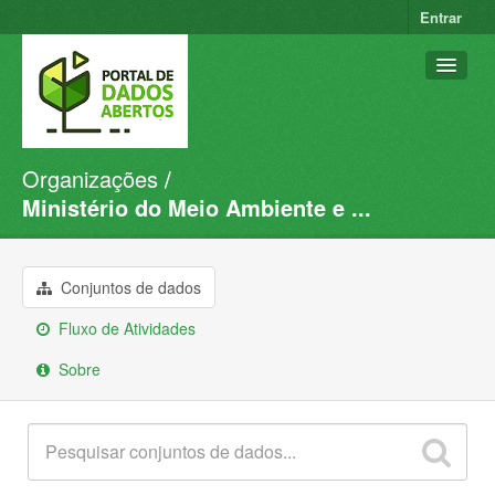
Entrar
Organizações
Conjuntos de dados
Ministério do Meio Ambiente e ...
Organizações
Grupos
Conjuntos de dados
Sobre
Fluxo de Atividades
Sobre