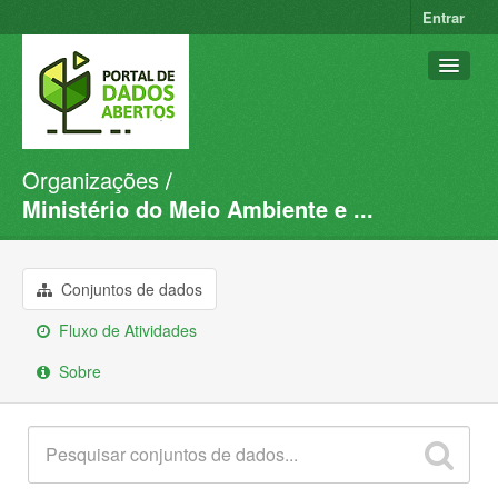
Entrar
Organizações
Conjuntos de dados
Ministério do Meio Ambiente e ...
Organizações
Grupos
Conjuntos de dados
Sobre
Fluxo de Atividades
Sobre