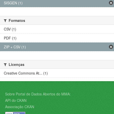
SISGEN (1)
Formatos
CSV (1)
PDF (1)
ZIP + CSV (1)
Licenças
Creative Commons At... (1)
Sobre Portal de Dados Abertos do MMA:
API do CKAN
Associação CKAN