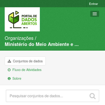
Entrar
Organizações
Conjuntos de dados
Ministério do Meio Ambiente e ...
Organizações
Grupos
Conjuntos de dados
Sobre
Fluxo de Atividades
Sobre