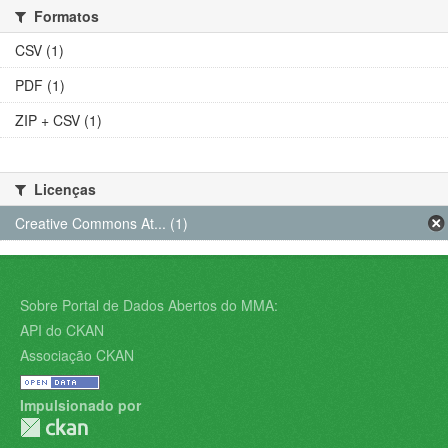
Formatos
CSV (1)
PDF (1)
ZIP + CSV (1)
Licenças
Creative Commons At... (1)
Sobre Portal de Dados Abertos do MMA:
API do CKAN
Associação CKAN
Impulsionado por