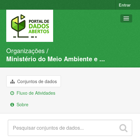
Entrar
Organizações
Conjuntos de dados
Ministério do Meio Ambiente e ...
Organizações
Grupos
Conjuntos de dados
Sobre
Fluxo de Atividades
Sobre