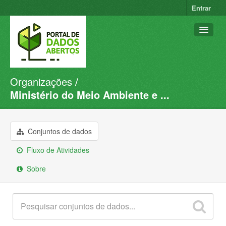
Entrar
Organizações
Conjuntos de dados
Ministério do Meio Ambiente e ...
Organizações
Grupos
Conjuntos de dados
Sobre
Fluxo de Atividades
Sobre