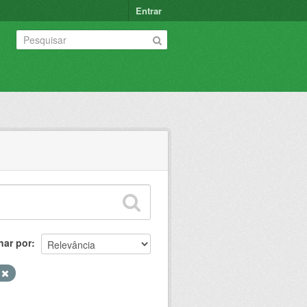
Entrar
nar por
N