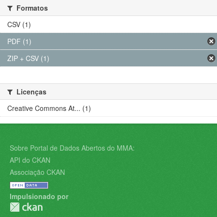
Formatos
CSV (1)
PDF (1)
ZIP + CSV (1)
Licenças
Creative Commons At... (1)
Sobre Portal de Dados Abertos do MMA:
API do CKAN
Associação CKAN
Impulsionado por