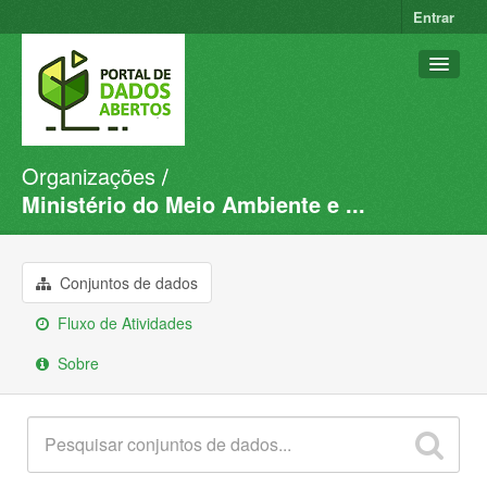
Entrar
Organizações
Conjuntos de dados
Ministério do Meio Ambiente e ...
Organizações
Grupos
Conjuntos de dados
Sobre
Fluxo de Atividades
Sobre