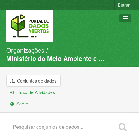
Entrar
Organizações
Conjuntos de dados
Ministério do Meio Ambiente e ...
Organizações
Grupos
Conjuntos de dados
Sobre
Fluxo de Atividades
Sobre