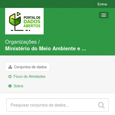
Entrar
Organizações
Conjuntos de dados
Ministério do Meio Ambiente e ...
Organizações
Grupos
Conjuntos de dados
Sobre
Fluxo de Atividades
Sobre