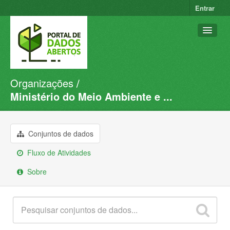
Entrar
Organizações
Conjuntos de dados
Ministério do Meio Ambiente e ...
Organizações
Grupos
Conjuntos de dados
Sobre
Fluxo de Atividades
Sobre