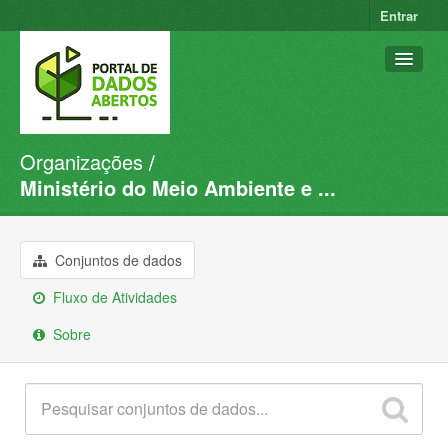
Entrar
Organizações
Conjuntos de dados
Ministério do Meio Ambiente e ...
Organizações
Grupos
Conjuntos de dados
Sobre
Fluxo de Atividades
Sobre