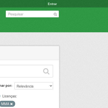
Entrar
nar por
Licenças:
MMA