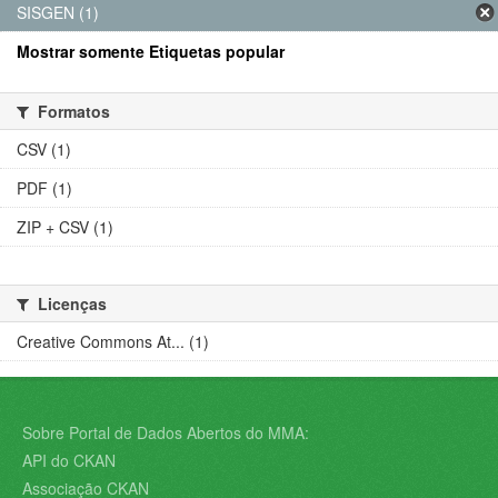
SISGEN (1)
Mostrar somente Etiquetas popular
Formatos
CSV (1)
PDF (1)
ZIP + CSV (1)
Licenças
Creative Commons At... (1)
Sobre Portal de Dados Abertos do MMA:
API do CKAN
Associação CKAN