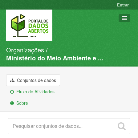
Entrar
Organizações
Conjuntos de dados
Ministério do Meio Ambiente e ...
Organizações
Grupos
Conjuntos de dados
Sobre
Fluxo de Atividades
Sobre