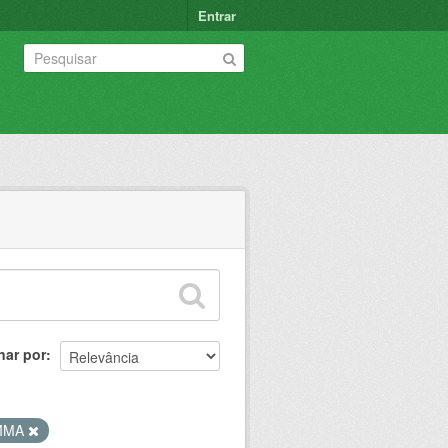
Entrar
nar por
MMA