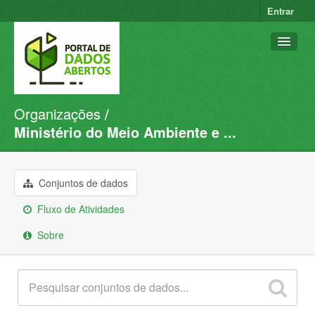
Entrar
Organizações
Conjuntos de dados
Ministério do Meio Ambiente e ...
Organizações
Grupos
Conjuntos de dados
Sobre
Fluxo de Atividades
Sobre