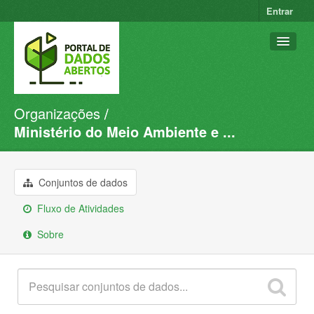
Entrar
Organizações
Conjuntos de dados
Ministério do Meio Ambiente e ...
Organizações
Grupos
Conjuntos de dados
Sobre
Fluxo de Atividades
Sobre