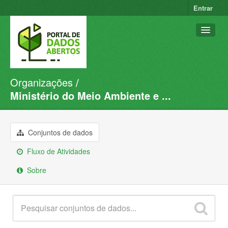
Entrar
Organizações
Conjuntos de dados
Ministério do Meio Ambiente e ...
Organizações
Grupos
Conjuntos de dados
Sobre
Fluxo de Atividades
Sobre