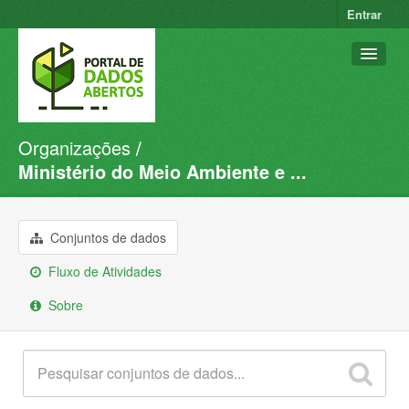
Entrar
Organizações
Conjuntos de dados
Ministério do Meio Ambiente e ...
Organizações
Grupos
Conjuntos de dados
Sobre
Fluxo de Atividades
Sobre