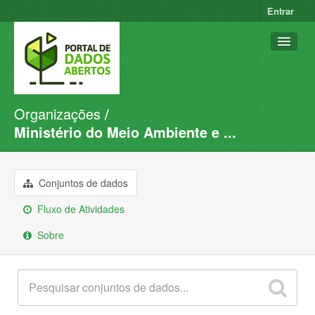
Entrar
Organizações
Conjuntos de dados
Ministério do Meio Ambiente e ...
Organizações
Grupos
Conjuntos de dados
Sobre
Fluxo de Atividades
Sobre