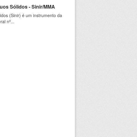
uos Sólidos - Sinir/MMA
dos (Sinir) é um instrumento da
al nº...