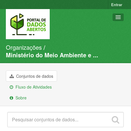
Entrar
Organizações
Conjuntos de dados
Ministério do Meio Ambiente e ...
Organizações
Grupos
Conjuntos de dados
Sobre
Fluxo de Atividades
Sobre